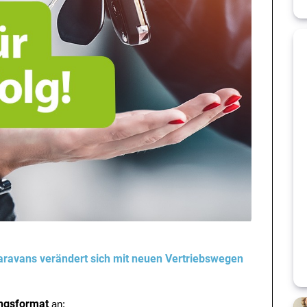
ravans verändert sich mit neuen Vertriebswegen
ingsformat
an: