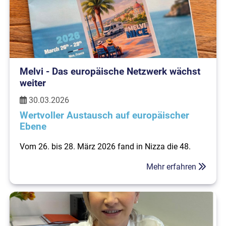
Melvi - Das europäische Netzwerk wächst
weiter
30.03.2026
Wertvoller Austausch auf europäischer
Ebene
Vom 26. bis 28. März 2026 fand in Nizza die 48.
Jahreshauptversammlung der
European Caravan
Federation (ECF)
sowie das 31.
Treffen der
Mehr erfahren
Europäischen Freizeitfahrzeugindustrie (MELVI)
statt.
Auch in diesem Jahr kamen mehr als 100
Branchenvertreterinnen und -vertreter aus ganz
Europa zusammen - darunter für den DCHV auch