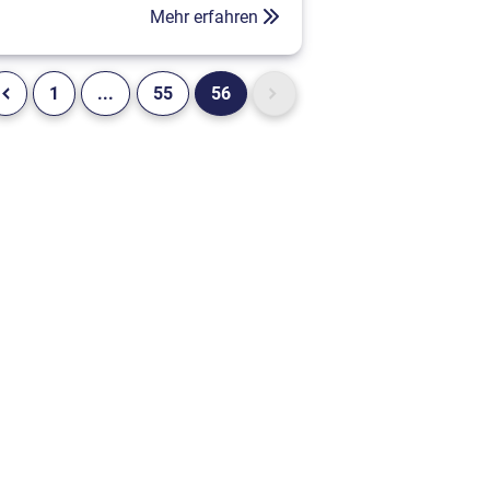
Engagement und Zuverlässigkeit.
Mehr erfahren
Der DCHV Branchen-Oscar ging
2020 an Barbara Schell vom
Hersteller Phoenix und vier
Finanzinstitute der Branche.
1
...
55
56
Der Partnerschaftspreis LUPO des
Deutschen Caravaning Handels-
Verbands DCHV ist mittlerweile eine
Institution in der deutsche....
Weiterlesen...