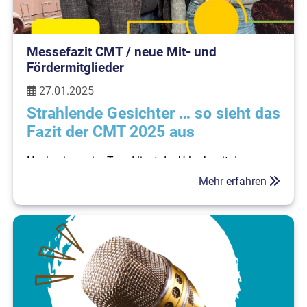
Messefazit CMT / neue Mit- und
Fördermitglieder
27.01.2025
Strahlende Gesichter … so sieht das
Fazit der CMT 2025 aus
Nach wie vor im Trend liegt der Urlaub mit dem
Reisemobil oder Wohnwagen:
Mehr erfahren
„Mit einer riesigen Fahrzeugauswahl, vielen
Innovationen und Neuheiten sowie zahlreichen
attraktiven Messeangeboten” lasse die CMT die
Käuferherzen höher schlagen, sagte
Alexander Ege
,
Direktor für die Stuttgarter Urlaubsmessen.
Matthias Euch
, stellvertretender Vorsitzender des
Deutscher Caravaning Handels-Verband (DCHV),
bestätigte: „Die Abschlüsse sind stabil und liegen
leicht über Vorjahresniveau. Damit ist die CMT 2025