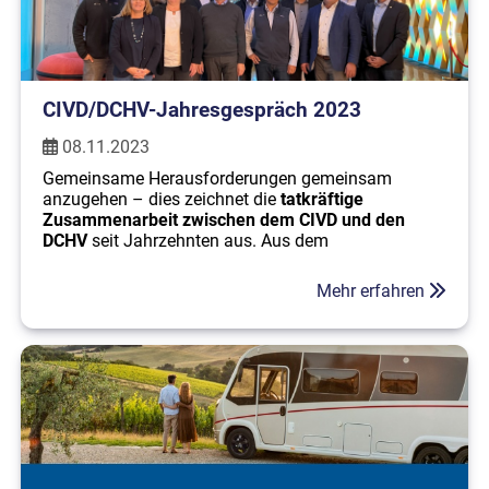
CIVD/DCHV-Jahresgespräch 2023
08.11.2023
Gemeinsame Herausforderungen gemeinsam
anzugehen – dies zeichnet die
tatkräftige
Zusammenarbeit zwischen dem CIVD und den
DCHV
seit Jahrzehnten aus. Aus dem
traditionsreichen Jahresgespräch der beiden
Verbände, das in diesem Jahr in Frankfurt stattfand,
Mehr erfahren
nehmen wir neben vielen wichtigen Anstößen die
Gewissheit mit, dass wir uns auch in Zukunft im
Schulterschluss den Herausforderungen für
Caravaning- Industrie und Handel stellen werden.
Wir danken allen Anwesenden für die guten und
zielführenden Gespräche.