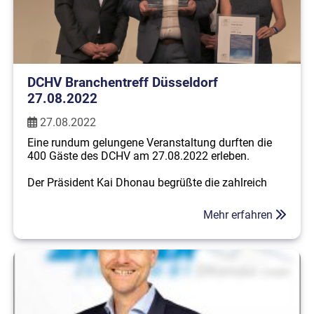
DCHV Branchentreff Düsseldorf
27.08.2022
27.08.2022
Eine rundum gelungene Veranstaltung durften die
400 Gäste des DCHV am 27.08.2022 erleben.
Der Präsident Kai Dhonau begrüßte die zahlreich
erschienen Mitglieder und die neue
Geschäftsführerin des Verbandes -Ariane Finzel,
Mehr erfahren
welche sich Vorstellte und in Ihrem neuen Amt gleich
die Ehrung der Handelsbetriebe mit dem "goldenen
C" vornahme sowie die Caravantechnier ehrte.
28 Caravanbetriebe erhielten das goldene C, welches
nach strengen Kriterien an die qualifizierten Betriebe
verteilt wird.