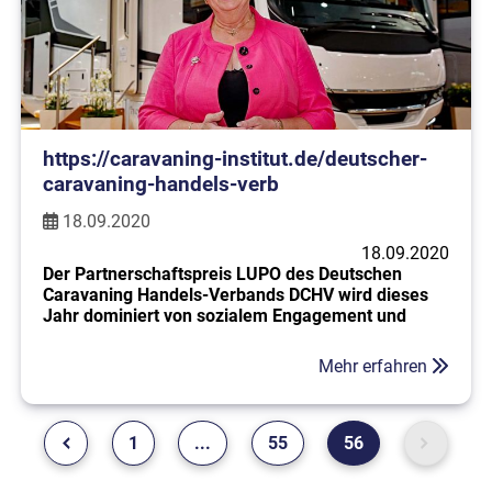
https://caravaning-institut.de/deutscher-
caravaning-handels-verb
18.09.2020
18.09.2020
Der Partnerschaftspreis LUPO des Deutschen
Caravaning Handels-Verbands DCHV wird dieses
Jahr dominiert von sozialem Engagement und
Zuverlässigkeit. Der DCHV Branchen-Oscar ging
2020 an Barbara Schell vom Hersteller Phoenix
Mehr erfahren
und vier Finanzinstitute der Branche.
Der Partnerschaftspreis LUPO des Deutschen
Caravaning Handels-Verbands DCHV ist mittlerweile
1
...
55
56
eine Institution in der deutsche....