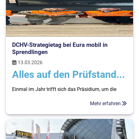
DCHV-Strategietag bei Eura mobil in
Sprendlingen
13.03.2026
Alles auf den Prüfstand...
Einmal im Jahr trifft sich das Präsidium, um die
zukünftige Strategie des DCHV
zu besprechen. Die
Tagung fand in diesem Jahr bei
Eura Mobil
in
Mehr erfahren
Sprendlingen statt.
Erstes Highlight zuvor war bei Präsidiumsmitglied
Detlev Oelbracht in seinem Caravaning Center Bad
Kreuznach
vorbeizuschauen, wo eine Off-Road-
Landschaft sowie in Reih und Glied stehende