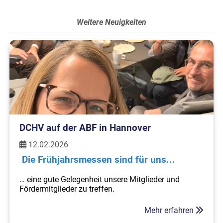
Weitere Neuigkeiten
DCHV auf der ABF in Hannover
12.02.2026
Die Frühjahrsmessen sind für uns...
… eine gute Gelegenheit unsere Mitglieder und
Fördermitglieder zu treffen.
Geschäftsführerin Ariane Finzel besucht die ABF in
Mehr erfahren
Hannover – um mit Mitgliedsbetrieben,